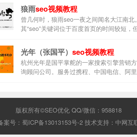
狼雨
seo视频教程
曾几何时，狼雨seo一夜之间闻名大江南北
其“seo”关键词位于百度首页的时间较短，
了其技术性。本视频教程录制时间较久，仅
参考价值。
光年（张国平）
seo视频教程
杭州光年是国平掌舵的一家搜索引擎营销方
询顾问公司。服务过携程、中国电信、阿里
百姓网等20多家国内的知名电子商务公司
琴、豪雅、爱彼等国外知名品牌。”
版权所有©SEO优化 QQ/微信：958818
备案号：
蜀ICP备13013153号-2
技术支持：
中网互