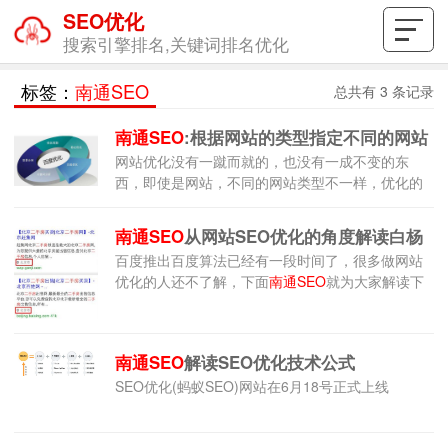
SEO优化
搜索引擎排名,关键词排名优化
标签：
南通SEO
总共有 3 条记录
南通SEO
:根据网站的类型指定不同的网站
网站优化没有一蹴而就的，也没有一成不变的东
seo优化策
西，即使是网站，不同的网站类型不一样，优化的
方式方法、策略也会不同，网站在不同阶段的网站
SEO优化策略也是不尽相同的，需要具体问题具体
南通SEO
从网站SEO优化的角度解读白杨
分析后再做最后的SEO规划。
百度推出百度算法已经有一段时间了，很多做网站
算法
优化的人还不了解，下面
南通SEO
就为大家解读下
什么是白杨算法，解读白杨算法的目的在于做更好
的移动端SEO，白杨算法是针对移动端排名的，目
的是达到本地信息排名靠前的效果，基本手段是对
南通SEO
解读SEO优化技术公式
meta标签进行声明。
SEO优化(蚂蚁SEO)网站在6月18号正式上线